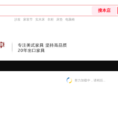
沙发
家装节
实木床
衣柜
床垫
电脑椅
努力加载中，请稍后...