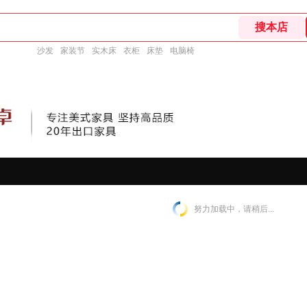
沙发
家装节
实木床
衣柜
床垫
电脑椅
努力加载中，请稍后...